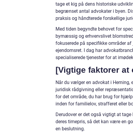
tage et kig på dens historiske udvikli
begrænset antal advokater i byen. Dis
praksis og håndterede forskellige jur
Med tiden begyndte behovet for specia
bymæssig og erhvervslivet blomstrede.
fokuserede på specifikke områder af j
ejendomsret. I dag har advokatbranche
specialiserede tjenester for at imød
[Vigtige faktorer at
Når du vælger en advokat i Herning, er
juridisk rådgivning eller repræsentati
for det område, du har brug for hjælp
inden for familielov, strafferet eller bo
Derudover er det også vigtigt at tag
deres timepris, så det kan være en go
en beslutning.