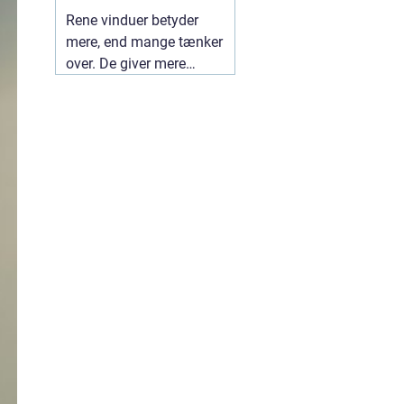
ruder året rundt
Rene vinduer betyder
mere, end mange tænker
over. De giver mere
dagslys, et lettere
indeklima og et pænere
udtryk udefra. I en by
som Herning, hvor både
vind og trafik kan sætte
sine spor på ruderne, kan
en professionel
01 juli
2026