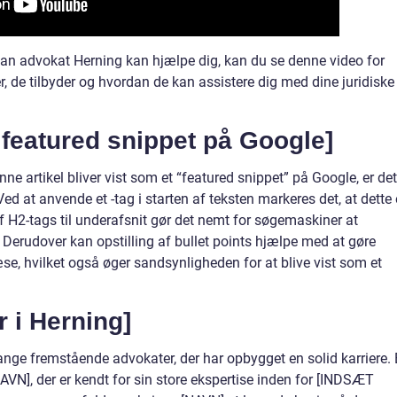
rdan advokat Herning kan hjælpe dig, kan du se denne video for
r, de tilbyder og hvordan de kan assistere dig med dine juridiske
 featured snippet på Google]
ne artikel bliver vist som et “featured snippet” på Google, er det
 Ved at anvende et -tag i starten af teksten markeres det, at dette 
f H2-tags til underafsnit gør det nemt for søgemaskiner at
. Derudover kan opstilling af bullet points hjælpe med at gøre
e, hvilket også øger sandsynligheden for at blive vist som et
 i Herning]
ge fremstående advokater, der har opbygget en solid karriere. 
VN], der er kendt for sin store ekspertise inden for [INDSÆT