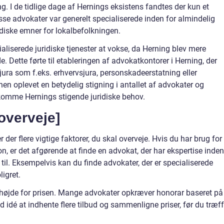
ng. I de tidlige dage af Hernings eksistens fandtes der kun et
se advokater var generelt specialiserede inden for almindelig
idiske emner for lokalbefolkningen.
liserede juridiske tjenester at vokse, da Herning blev mere
 Dette førte til etableringen af advokatkontorer i Herning, der
ura som f.eks. erhvervsjura, personskadeerstatning eller
n oplevet en betydelig stigning i antallet af advokater og
ekomme Hernings stigende juridiske behov.
 overveje]
 der flere vigtige faktorer, du skal overveje. Hvis du har brug for
on, er det afgørende at finde en advokat, der har ekspertise inden
 til. Eksempelvis kan du finde advokater, der er specialiserede
ligret.
e højde for prisen. Mange advokater opkræver honorar baseret på
d idé at indhente flere tilbud og sammenligne priser, før du træff