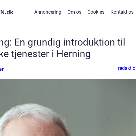
N.
dk
Annoncering
Om os
Cookies
Kontakt os
g: En grundig introduktion til
ske tjenester i Herning
redaktio
en