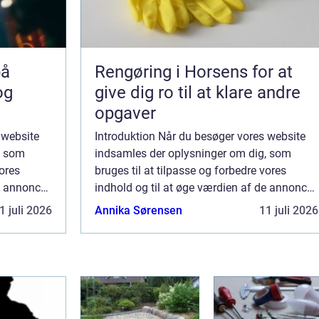
Rengøring i Horsens for at
og
give dig ro til at klare andre
opgaver
 website
Introduktion Når du besøger vores website
, som
indsamles der oplysninger om dig, som
vores
bruges til at tilpasse og forbedre vores
e annoncer,
indhold og til at øge værdien af de annoncer,
sker, at
der vises på siden. Hvis du ikke ønsker, at
1 juli 2026
Annika Sørensen
11 juli 2026
lett...
der indsamles oplysninger, bør du slett...