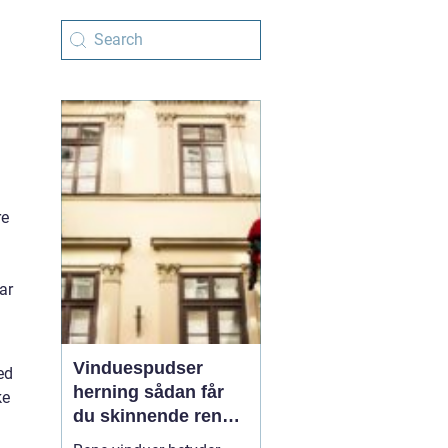
re
ar
Vinduespudser
ed
herning sådan får
ke
du skinnende rene
ruder året rundt