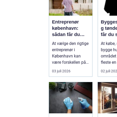
Entreprenør
Bygges
københavn:
g tønder så
sådan får du
får du 
styr på dit
husets 
At vælge den rigtige
At købe, 
byggeprojekt
entreprenør i
bygge hu
København kan
området 
være forskellen på
fleste en
et byggeprojekt, der
største b
03 juli 2026
02 juli 20
glider, og ...
...