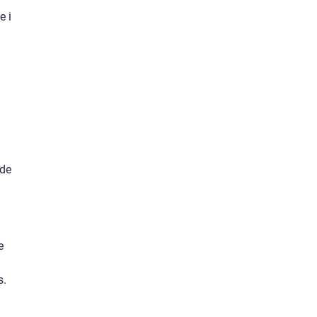
e i
 de
e
s.