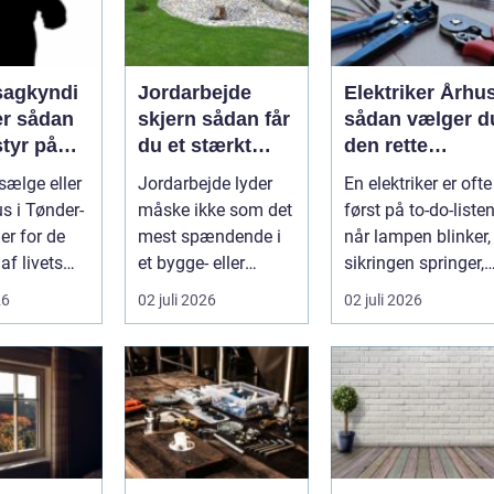
agkyndi
Jordarbejde
Elektriker Århu
dan
skjern sådan får
sådan vælger d
styr på
du et stærkt
den rette
tilstand
fundament til dit
fagmand til
sælge eller
Jordarbejde lyder
En elektriker er ofte
projekt
opgaven
s i Tønder-
måske ikke som det
først på to-do-listen
er for de
mest spændende i
når lampen blinker,
 af livets
et bygge- eller
sikringen springer,
eslutninger.
haveprojekt, men
eller du skal h...
26
02 juli 2026
02 juli 2026
hele resultat...