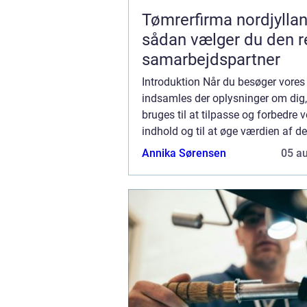
Tømrerfirma nordjylla
sådan vælger du den r
samarbejdspartner
Introduktion Når du besøger vores
indsamles der oplysninger om dig
bruges til at tilpasse og forbedre 
indhold og til at øge værdien af d
der vises på siden. Hvis du ikke øn
Annika Sørensen
05 a
der indsamles oplysninger, bør du s