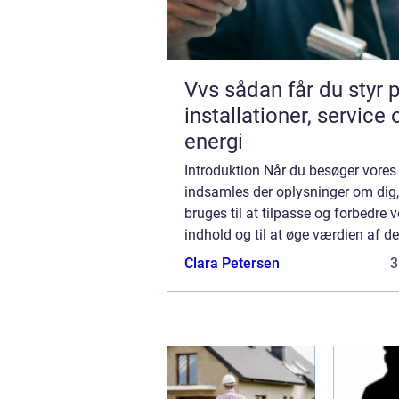
Vvs sådan får du styr på
installationer, service 
energi
Introduktion Når du besøger vores
indsamles der oplysninger om dig
bruges til at tilpasse og forbedre 
indhold og til at øge værdien af d
der vises på siden. Hvis du ikke øn
Clara Petersen
3
der indsamles oplysninger, bør du s