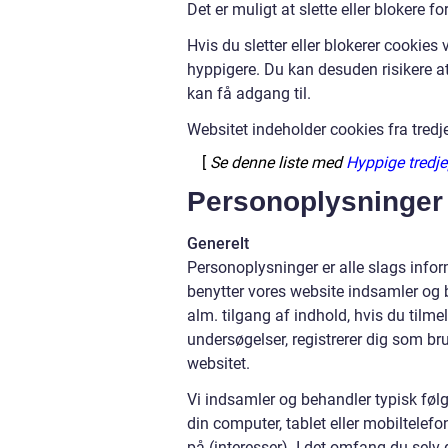
Det er muligt at slette eller blokere f
Hvis du sletter eller blokerer cookie
hyppigere. Du kan desuden risikere at
kan få adgang til.
Websitet indeholder cookies fra tredj
[
Se denne liste med
Hyppige tredje
Personoplysninger
Generelt
Personoplysninger er alle slags inform
benytter vores website indsamler og 
alm. tilgang af indhold, hvis du tilme
undersøgelser, registrerer dig som bru
websitet.
Vi indsamler og behandler typisk følg
din computer, tablet eller mobiltelefo
på (interesser). I det omfang du selv 