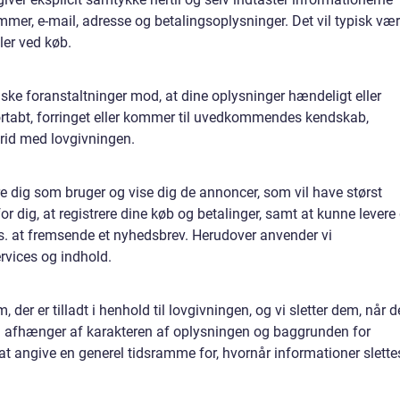
er, e-mail, adresse og betalingsoplysninger. Det vil typisk vær
ler ved køb.
riske foranstaltninger mod, at dine oplysninger hændeligt eller
t, fortabt, forringet eller kommer til uvedkommendes kendskab,
trid med lovgivningen.
ere dig som bruger og vise dig de annoncer, som vil have størst
r dig, at registrere dine køb og betalinger, samt at kunne levere
ks. at fremsende et nyhedsbrev. Herudover anvender vi
ervices og indhold.
der er tilladt i henhold til lovgivningen, og vi sletter dem, når d
n afhænger af karakteren af oplysningen og baggrunden for
 at angive en generel tidsramme for, hvornår informationer slette