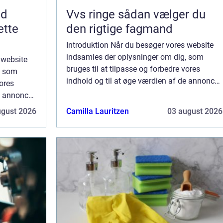
nd
Vvs ringe sådan vælger du
ette
den rigtige fagmand
Introduktion Når du besøger vores website
indsamles der oplysninger om dig, som
 website
bruges til at tilpasse og forbedre vores
, som
indhold og til at øge værdien af de annoncer,
vores
der vises på siden. Hvis du ikke ønsker, at
e annoncer,
der indsamles oplysninger, bør du slett...
sker, at
ugust 2026
Camilla Lauritzen
03 august 2026
lett...