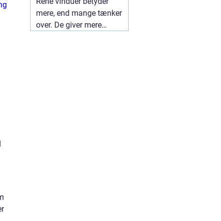
Rene vinduer betyder
ng
mere, end mange tænker
over. De giver mere
dagslys, et lettere
indeklima og et pænere
udtryk udefra. I en by
som Herning, hvor både
vind og trafik kan sætte
sine spor på ruderne, kan
en professionel
01 juli
2026
d
om
er