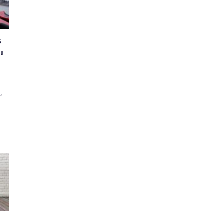
s
u
,