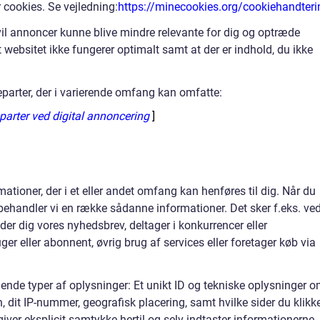
or cookies. Se vejledning:
https://minecookies.org/cookiehandteri
s vil annoncer kunne blive mindre relevante for dig og optræde
 websitet ikke fungerer optimalt samt at der er indhold, du ikke
eparter, der i varierende omfang kan omfatte:
parter ved digital annoncering
]
ationer, der i et eller andet omfang kan henføres til dig. Når du
behandler vi en række sådanne informationer. Det sker f.eks. ve
lder dig vores nyhedsbrev, deltager i konkurrencer eller
ger eller abonnent, øvrig brug af services eller foretager køb via
ende typer af oplysninger: Et unikt ID og tekniske oplysninger 
n, dit IP-nummer, geografisk placering, samt hvilke sider du klikk
giver eksplicit samtykke hertil og selv indtaster informationerne