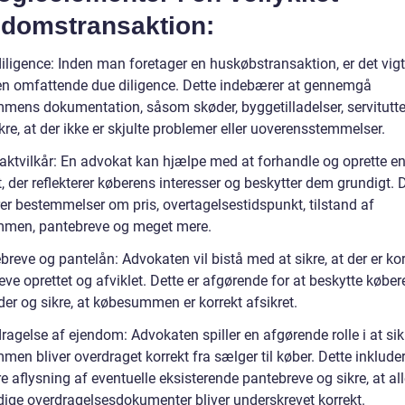
ndomstransaktion:
iligence: Inden man foretager en huskøbstransaktion, er det vigt
en omfattende due diligence. Dette indebærer at gennemgå
mens dokumentation, såsom skøder, byggetilladelser, servitutter
ikre, at der ikke er skjulte problemer eller uoverensstemmelser.
raktvilkår: En advokat kan hjælpe med at forhandle og oprette e
, der reflekterer køberens interesser og beskytter dem grundigt. 
rer bestemmelser om pris, overtagelsestidspunkt, tilstand af
men, pantebreve og meget mere.
breve og pantelån: Advokaten vil bistå med at sikre, at der er ko
ve oprettet og afviklet. Dette er afgørende for at beskytte købe
der og sikre, at købesummen er korrekt afsikret.
ragelse af ejendom: Advokaten spiller en afgørende rolle i at sikr
en bliver overdraget korrekt fra sælger til køber. Dette inkluder
 aflysning af eventuelle eksisterende pantebreve og sikre, at al
ige overdragelsesdokumenter bliver underskrevet korrekt.