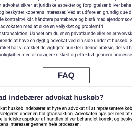
n advokat sikrer, at juridiske aspekter og forpligtelser bliver beha
og beskytter køberens interesser. Ved at udføre en grundig due di
le kontraktvilkår, håndtere pantebreve og bistå med ejendomsove
 advokaten med at sikre en vellykket og problemfri
stransaktion. Uanset om du er en privatkunde eller en erhvervsk
ørende at have en dygtig advokat ved sin side under et huskøb.
tikel har vi dækket de vigtigste punkter i denne praksis, der vil 
boligkøber med at navigere sikkert og effektivt gennem processe
FAQ
ad indebærer advokat huskøb?
kat huskøb indebærer at hyre en advokat til at repræsentere kø
r sælgeren under en boligtransaktion. Advokaten hjælper med at s
le juridiske aspekter af handlen bliver behandlet korrekt og besky
ntens interesser gennem hele processen.