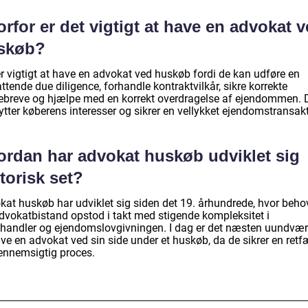
rfor er det vigtigt at have en advokat 
skøb?
er vigtigt at have en advokat ved huskøb fordi de kan udføre en
tende due diligence, forhandle kontraktvilkår, sikre korrekte
ebreve og hjælpe med en korrekt overdragelse af ejendommen. 
tter køberens interesser og sikrer en vellykket ejendomstransakt
ordan har advokat huskøb udviklet sig
torisk set?
kat huskøb har udviklet sig siden det 19. århundrede, hvor beho
advokatbistand opstod i takt med stigende kompleksitet i
ghandler og ejendomslovgivningen. I dag er det næsten uundvær
ve en advokat ved sin side under et huskøb, da de sikrer en retf
ennemsigtig proces.