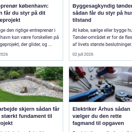
eprenør københavn:
Byggesagkyndig tønde
 får du styr på dit
sådan får du styr på hu
eprojekt
tilstand
ge den rigtige entreprenør i
At købe, sælge eller bygge hu
havn kan være forskellen på
Tønder-området er for de fle
eprojekt, der glider, og ...
af livets største beslutninger. 
 2026
02 juli 2026
ejde skjern sådan får
Elektriker Århus sådan
 stærkt fundament til
vælger du den rette
rojekt
fagmand til opgaven