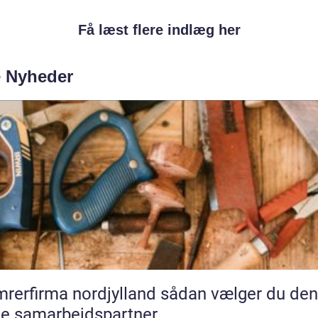
Få læst flere indlæg her
e Nyheder
rfirma nordjylland sådan vælger du den
te samarbejdspartner