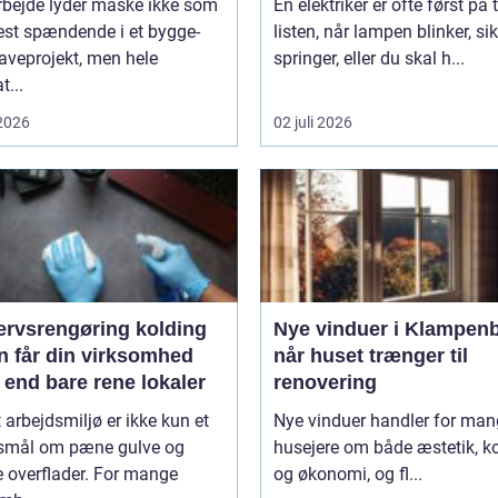
rbejde lyder måske ikke som
En elektriker er ofte først på 
est spændende i et bygge-
listen, når lampen blinker, si
haveprojekt, men hele
springer, eller du skal h...
t...
 2026
02 juli 2026
ervsrengøring kolding
Nye vinduer i Klampen
n får din virksomhed
når huset trænger til
 end bare rene lokaler
renovering
t arbejdsmiljø er ikke kun et
Nye vinduer handler for ma
smål om pæne gulve og
husejere om både æstetik, k
 overflader. For mange
og økonomi, og fl...