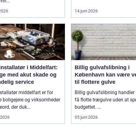
mh...
 2026
14 juni 2026
nstallatør i Middelfart:
Billig gulvafslibning i
dage med akut skade og
København kan være v
delig service
til flottere gulve
stallatør middelfart er for
Billig gulvafslibning handler
 boligejere og virksomheder
få flotte trægulve uden at s
eord, der duk...
budgettet. ...
i 2026
05 juni 2026