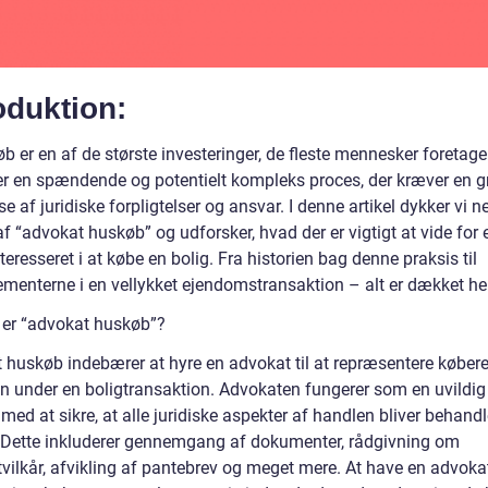
oduktion:
b er en af de største investeringer, de fleste mennesker foretager
t er en spændende og potentielt kompleks proces, der kræver en 
se af juridiske forpligtelser og ansvar. I denne artikel dykker vi ne
f “advokat huskøb” og udforsker, hvad der er vigtigt at vide for 
nteresseret i at købe en bolig. Fra historien bag denne praksis til
ementerne i en vellykket ejendomstransaktion – alt er dækket her
 er “advokat huskøb”?
 huskøb indebærer at hyre en advokat til at repræsentere købere
n under en boligtransaktion. Advokaten fungerer som en uvildig
med at sikre, at alle juridiske aspekter af handlen bliver behandl
. Dette inkluderer gennemgang af dokumenter, rådgivning om
tvilkår, afvikling af pantebrev og meget mere. At have en advoka