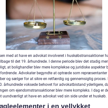
sen med at have en advokat involveret i huskøbstransaktioner h
ilbage til det 19. århundrede. I denne periode blev det stadig me
ligt, at bolighandler blev mere komplekse og juridiske aspekter 
fordrende. Advokater begyndte at optræde som repræsentanter 
er og sælger for at sikre en retfærdig og gennemsigtig proces. I
20. århundrede voksede behovet for advokatbistand yderligere, d
ingen om ejendomstransaktioner blev mere kompleks. I dag er d
 uundværligt at have en advokat ved sin side under et huskøb.
øgleelementer i en vellykket