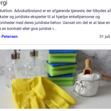
rgi
duktion: Advokatbistand er en afgørende tjeneste, der tilbydes af
ater og juridiske eksperter til at hjælpe enkeltpersoner og
omheder med deres juridiske behov. Uanset om det er at løse en t
 en kontrakt eller give juridisk r...
a Petersen
31 jul