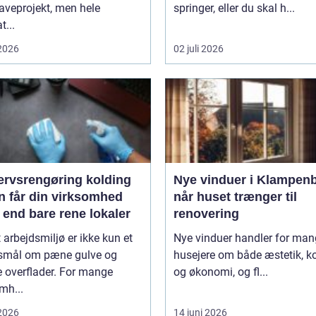
haveprojekt, men hele
springer, eller du skal h...
t...
 2026
02 juli 2026
ervsrengøring kolding
Nye vinduer i Klampen
n får din virksomhed
når huset trænger til
 end bare rene lokaler
renovering
t arbejdsmiljø er ikke kun et
Nye vinduer handler for ma
smål om pæne gulve og
husejere om både æstetik, k
 overflader. For mange
og økonomi, og fl...
mh...
 2026
14 juni 2026