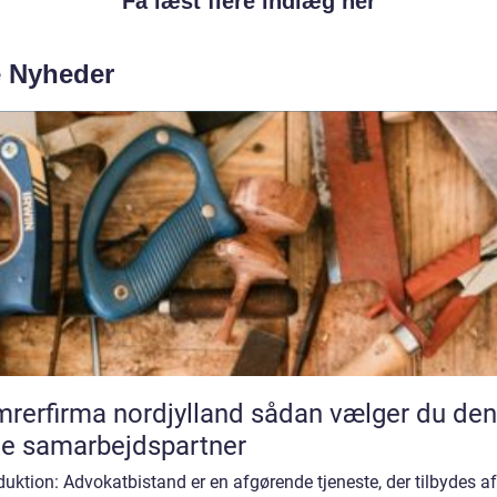
Få læst flere indlæg her
e Nyheder
rfirma nordjylland sådan vælger du den
te samarbejdspartner
duktion: Advokatbistand er en afgørende tjeneste, der tilbydes af