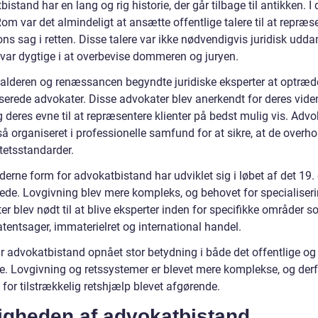
istand har en lang og rig historie, der går tilbage til antikken. I 
m var det almindeligt at ansætte offentlige talere til at repræs
ns sag i retten. Disse talere var ikke nødvendigvis juridisk udd
var dygtige i at overbevise dommeren og juryen.
lalderen og renæssancen begyndte juridiske eksperter at optræ
iserede advokater. Disse advokater blev anerkendt for deres vid
 deres evne til at repræsentere klienter på bedst mulig vis. Advo
å organiseret i professionelle samfund for at sikre, at de overhol
tetsstandarder.
erne form for advokatbistand har udviklet sig i løbet af det 19.
ede. Lovgivning blev mere kompleks, og behovet for specialiseri
r blev nødt til at blive eksperter inden for specifikke områder 
atentsager, immaterielret og international handel.
r advokatbistand opnået stor betydning i både det offentlige og 
 Lovgivning og retssystemer er blevet mere komplekse, og derf
for tilstrækkelig retshjælp blevet afgørende.
tigheden af advokatbistand