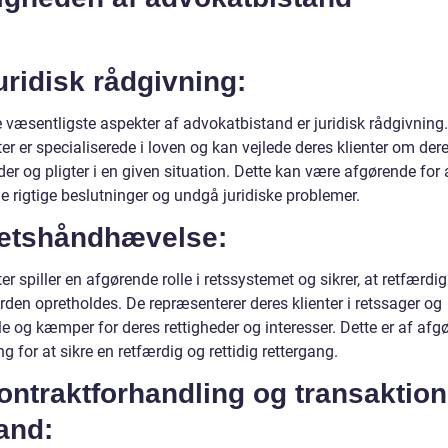
uridisk rådgivning:
 væsentligste aspekter af advokatbistand er juridisk rådgivning.
r er specialiserede i loven og kan vejlede deres klienter om der
der og pligter i en given situation. Dette kan være afgørende for 
e rigtige beslutninger og undgå juridiske problemer.
Retshåndhævelse:
r spiller en afgørende rolle i retssystemet og sikrer, at retfærdi
rden opretholdes. De repræsenterer deres klienter i retssager og
e og kæmper for deres rettigheder og interesser. Dette er af afg
g for at sikre en retfærdig og rettidig rettergang.
ontraktforhandling og transaktion
and: