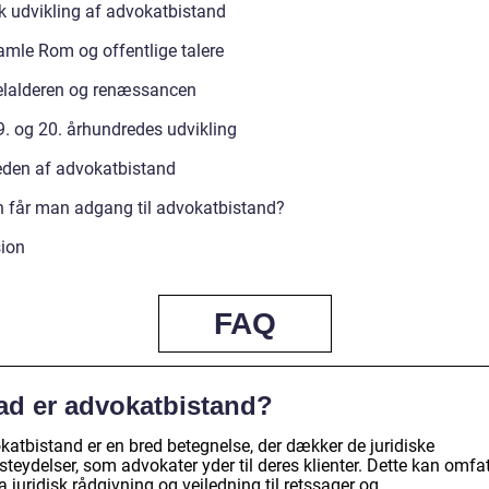
sk udvikling af advokatbistand
amle Rom og offentlige talere
lalderen og renæssancen
9. og 20. århundredes udvikling
eden af advokatbistand
 får man adgang til advokatbistand?
ion
FAQ
ad er advokatbistand?
katbistand er en bred betegnelse, der dækker de juridiske
steydelser, som advokater yder til deres klienter. Dette kan omfa
ra juridisk rådgivning og vejledning til retssager og