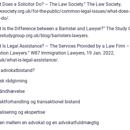
t Does a Solicitor Do? – The Law Society.” The Law Society,
society.org.uk/for-the-public/common-legal-issues/what-does-
r-do/.
t Is the Difference between a Barrister and Lawyer?” The Study 
studygroup.org.uk/blog/barristers-lawyers.
t Is Legal Assistance? – The Services Provided by a Law Firm 
tion Lawyers.” W87 Immigration Lawyers, 19 Jan. 2022,
uk/what-is-legal-assistance/.
 advokatbistand?
isk rådgivning
håndhævelse
aktforhandling og transaktionel bistand
alisering og ekspertise
len mellem en advokat og en advokatfuldmægtig