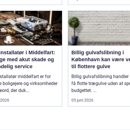
nstallatør i Middelfart:
Billig gulvafslibning i
dage med akut skade og
København kan være v
delig service
til flottere gulve
stallatør middelfart er for
Billig gulvafslibning handler
 boligejere og virksomheder
få flotte trægulve uden at s
eord, der duk...
budgettet. ...
i 2026
05 juni 2026