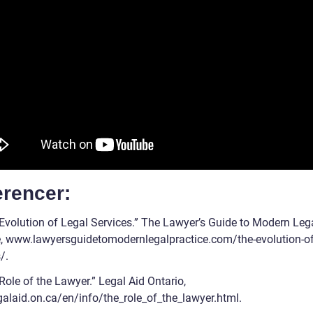
erencer:
 Evolution of Legal Services.” The Lawyer’s Guide to Modern Leg
e, www.lawyersguidetomodernlegalpractice.com/the-evolution-of
/.
Role of the Lawyer.” Legal Aid Ontario,
alaid.on.ca/en/info/the_role_of_the_lawyer.html.