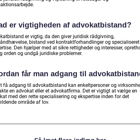
saktionsarbejde.
ad er vigtigheden af advokatbistand?
atbistand er vigtig, da den giver juridisk rådgivning,
håndhævelse, bistand ved kontraktforhandlinger og specialiseret
rtise. Den hjælper med at sikre rettigheder og interesser, opreth
og orden og undgå juridiske problemer.
ordan får man adgang til advokatbista
at få adgang til advokatbistand kan enkeltpersoner og virksomh
kte en advokat eller et advokatfirma. Det er vigtigt at vælge en
at med den rette specialisering og ekspertise inden for det
ldende område af lov.