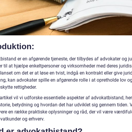
oduktion:
istand er en afgørende tjeneste, der tilbydes af advokater og ju
er til at hjælpe enkeltpersoner og virksomheder med deres juridi
anset om det er at løse en tvist, indgå en kontrakt eller give juri
ng, kan advokater spille en afgørende rolle i at opretholde lov o
kytte rettigheder.
artikel vil vi udforske essentielle aspekter af advokatbistand, he
torie, betydning og hvordan det har udviklet sig gennem tiden. Vi
ere en række praktiske oplysninger og råd, der vil være værdiful
ivatkunder og erhverv.
d er advokatbistand?