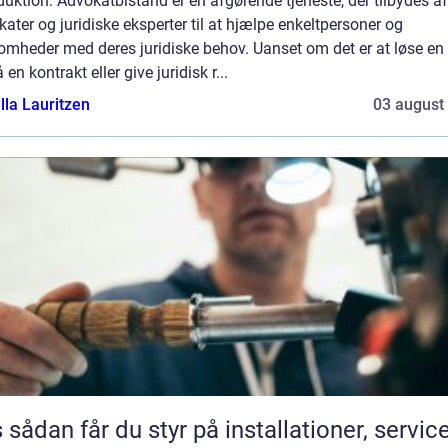
duktion: Advokatbistand er en afgørende tjeneste, der tilbydes af
ater og juridiske eksperter til at hjælpe enkeltpersoner og
omheder med deres juridiske behov. Uanset om det er at løse en t
 en kontrakt eller give juridisk r...
lla Lauritzen
03 august
 service og