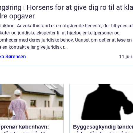
gøring i Horsens for at give dig ro til at kl
re opgaver
duktion: Advokatbistand er en afgørende tjeneste, der tilbydes af
ater og juridiske eksperter til at hjælpe enkeltpersoner og
omheder med deres juridiske behov. Uanset om det er at løse en t
 en kontrakt eller give juridisk r...
ka Sørensen
11 jul
eprenør københavn:
Byggesagkyndig tønde