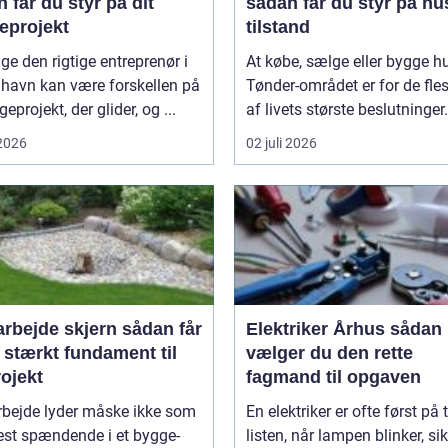
 får du styr på dit
sådan får du styr på hu
eprojekt
tilstand
ge den rigtige entreprenør i
At købe, sælge eller bygge hu
havn kan være forskellen på
Tønder-området er for de fle
eprojekt, der glider, og ...
af livets største beslutninger. 
 2026
02 juli 2026
ejde skjern sådan får
Elektriker Århus sådan
 stærkt fundament til
vælger du den rette
rojekt
fagmand til opgaven
rbejde lyder måske ikke som
En elektriker er ofte først på 
est spændende i et bygge-
listen, når lampen blinker, si