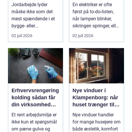
til dit projekt
til opgaven
Jordarbejde lyder
En elektriker er ofte
måske ikke som det
først på to-do-listen,
mest spændende i et
når lampen blinker,
bygge- eller
sikringen springer, eller
haveprojekt, men hele
du skal h...
02 juli 2026
02 juli 2026
resultat...
Erhvervsrengøring
Nye vinduer i
kolding sådan får
Klampenborg: når
din virksomhed
huset trænger til
mere end bare
renovering
Et rent arbejdsmiljø er
Nye vinduer handler
rene lokaler
ikke kun et spørgsmål
for mange husejere om
om pæne gulve og
både æstetik, komfort