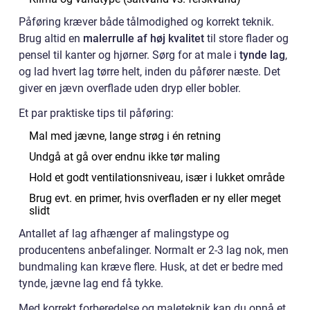
Påføring kræver både tålmodighed og korrekt teknik.
Brug altid en
malerrulle af høj kvalitet
til store flader og
pensel til kanter og hjørner. Sørg for at male i
tynde lag
,
og lad hvert lag tørre helt, inden du påfører næste. Det
giver en jævn overflade uden dryp eller bobler.
Et par praktiske tips til påføring:
Mal med jævne, lange strøg i én retning
Undgå at gå over endnu ikke tør maling
Hold et godt ventilationsniveau, især i lukket område
Brug evt. en primer, hvis overfladen er ny eller meget
slidt
Antallet af lag afhænger af malingstype og
producentens anbefalinger. Normalt er 2-3 lag nok, men
bundmaling kan kræve flere. Husk, at det er bedre med
tynde, jævne lag end få tykke.
Med korrekt forberedelse og maleteknik kan du opnå et