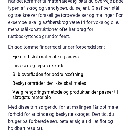
Når det kommer til
materialevalg
, skal du overveje både
typen af skrog og vandtypen, du sejler i. Glasfiber, stål
og træ kræver forskellige forberedelser og malinger. For
eksempel skal glasfiberskrog være fri for voks og olie,
mens stålkonstruktioner ofte har brug for
rustbeskyttende grunder først.
En god tommelfingerregel under forberedelsen:
Fjern alt løst materiale og snavs
Inspicer og reparer skader
Slib overfladen for bedre hæftning
Beskyt områder, der ikke skal males
Vælg rengøringsmetode og produkter, der passer til
skrogets materiale
Med disse trin sørger du for, at malingen får optimale
forhold for at binde og beskytte skroget. Den tid, du
bruger på forberedelsen, betaler sig altid i et flot og
holdbart resultat.