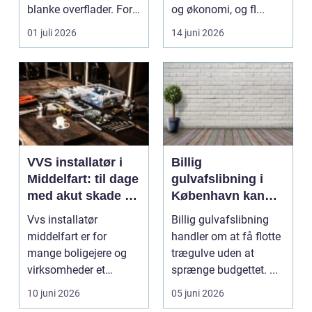
blanke overflader. For
og økonomi, og fl...
mange virksomh...
01 juli 2026
14 juni 2026
VVS installatør i
Billig
Middelfart: til dage
gulvafslibning i
med akut skade og
København kan
almindelig service
være vejen til
Vvs installatør
Billig gulvafslibning
flottere gulve
middelfart er for
handler om at få flotte
mange boligejere og
trægulve uden at
virksomheder et
sprænge budgettet. ...
søgeord, der duk...
10 juni 2026
05 juni 2026