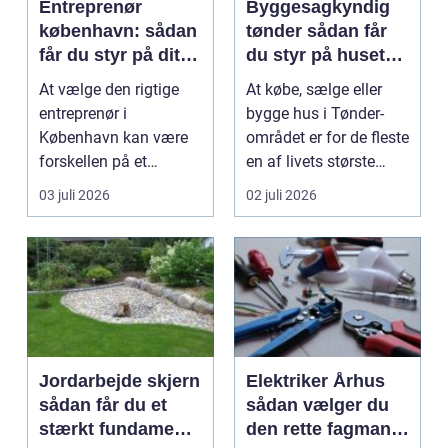
Entreprenør
Byggesagkyndig
københavn: sådan
tønder sådan får
får du styr på dit
du styr på husets
byggeprojekt
tilstand
At vælge den rigtige
At købe, sælge eller
entreprenør i
bygge hus i Tønder-
København kan være
området er for de fleste
forskellen på et
en af livets største
byggeprojekt, der
beslutninger. ...
03 juli 2026
02 juli 2026
glider, og ...
Jordarbejde skjern
Elektriker Århus
sådan får du et
sådan vælger du
stærkt fundament
den rette fagmand