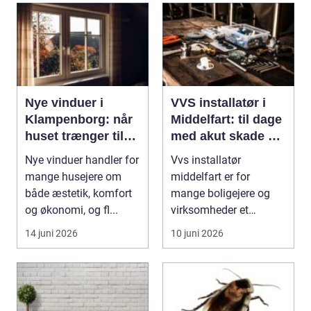
Nye vinduer i
VVS installatør i
Klampenborg: når
Middelfart: til dage
huset trænger til
med akut skade og
renovering
almindelig service
Nye vinduer handler for
Vvs installatør
mange husejere om
middelfart er for
både æstetik, komfort
mange boligejere og
og økonomi, og fl...
virksomheder et
søgeord, der duk...
14 juni 2026
10 juni 2026