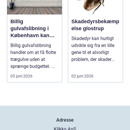
Billig
Skadedyrsbekæmp
gulvafslibning i
else glostrup
København kan
Skadedyr kan hurtigt
være vejen til
Billig gulvafslibning
udvikle sig fra en lille
flottere gulve
handler om at få flotte
gene til et alvorligt
trægulve uden at
problem, der skader
sprænge budgettet. ...
både bygning...
05 juni 2026
02 juni 2026
Adresse