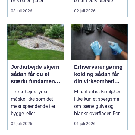
forskellen på et
en af livets største
byggeprojekt, der glider,
beslutninger. ...
03 juli 2026
02 juli 2026
og ...
Jordarbejde skjern
Erhvervsrengøring
sådan får du et
kolding sådan får
stærkt fundament
din virksomhed
til dit projekt
mere end bare rene
Jordarbejde lyder
Et rent arbejdsmiljø er
lokaler
måske ikke som det
ikke kun et spørgsmål
mest spændende i et
om pæne gulve og
bygge- eller
blanke overflader. For
haveprojekt, men hele
mange virksomh...
02 juli 2026
01 juli 2026
resultat...