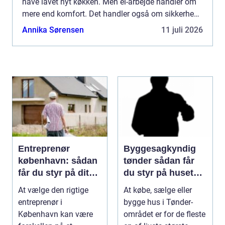
have lavet nyt køkken. Men el-arbejde handler om
mere end komfort. Det handler også om sikkerhed,
økonomi og energiforbrug. Derfor giver det mening
Annika Sørensen
11 juli 2026
at ...
Entreprenør
Byggesagkyndig
københavn: sådan
tønder sådan får
får du styr på dit
du styr på husets
byggeprojekt
tilstand
At vælge den rigtige
At købe, sælge eller
entreprenør i
bygge hus i Tønder-
København kan være
området er for de fleste