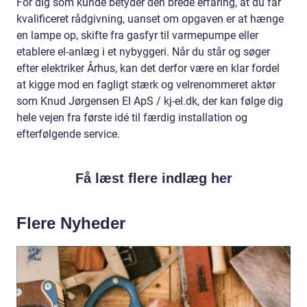
For dig som kunde betyder den brede erfaring, at du får
kvalificeret rådgivning, uanset om opgaven er at hænge
en lampe op, skifte fra gasfyr til varmepumpe eller
etablere el-anlæg i et nybyggeri. Når du står og søger
efter elektriker Århus, kan det derfor være en klar fordel
at kigge mod en fagligt stærk og velrenommeret aktør
som Knud Jørgensen El ApS / kj-el.dk, der kan følge dig
hele vejen fra første idé til færdig installation og
efterfølgende service.
Få læst flere indlæg her
Flere Nyheder