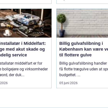
nstallatør i Middelfart:
Billig gulvafslibning i
dage med akut skade og
København kan være v
delig service
til flottere gulve
stallatør middelfart er for
Billig gulvafslibning handler
 boligejere og virksomheder
få flotte trægulve uden at s
eord, der duk...
budgettet. ...
i 2026
05 juni 2026