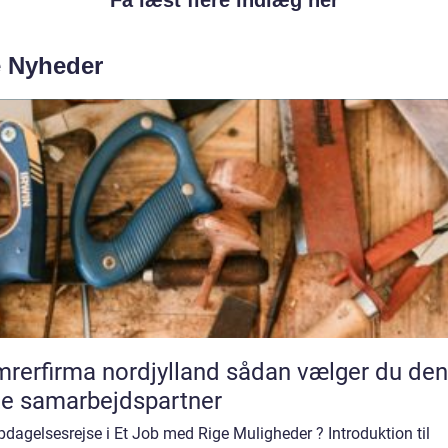
Få læst flere indlæg her
e Nyheder
rfirma nordjylland sådan vælger du den
te samarbejdspartner
dagelsesrejse i Et Job med Rige Muligheder ? Introduktion til