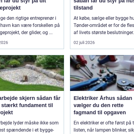
 får du styr på dit
sådan får du styr på hu
eprojekt
tilstand
ge den rigtige entreprenør i
At købe, sælge eller bygge hu
havn kan være forskellen på
Tønder-området er for de fle
eprojekt, der glider, og ...
af livets største beslutninger. 
 2026
02 juli 2026
ejde skjern sådan får
Elektriker Århus sådan
 stærkt fundament til
vælger du den rette
rojekt
fagmand til opgaven
rbejde lyder måske ikke som
En elektriker er ofte først på 
est spændende i et bygge-
listen, når lampen blinker, si