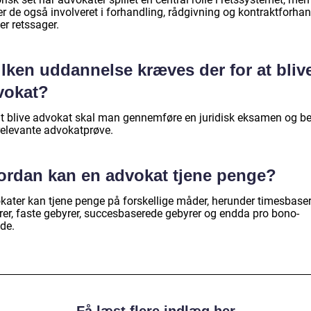
r de også involveret i forhandling, rådgivning og kontraktforhan
er retssager.
lken uddannelse kræves der for at bliv
vokat?
at blive advokat skal man gennemføre en juridisk eksamen og b
relevante advokatprøve.
ordan kan en advokat tjene penge?
kater kan tjene penge på forskellige måder, herunder timesbase
rer, faste gebyrer, succesbaserede gebyrer og endda pro bono-
de.