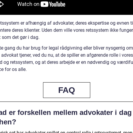
etssystem er afhængig af advokater, deres ekspertise og evnen ti
ntere deres klienter. Uden dem ville vores retssystem ikke funge
t som det gør i dag.
 gang du har brug for legal rådgivning eller bliver nysgerrig om
advokat tjener, ved du nu, at de spiller en afgørende rolle i vores
 og retssystem, og at deres arbejde er en nødvendig og værdifu
e for os alle.
FAQ
ad er forskellen mellem advokater i dag
rhen?
risk set har advokater spillet en central rolle i retssystemet, men 