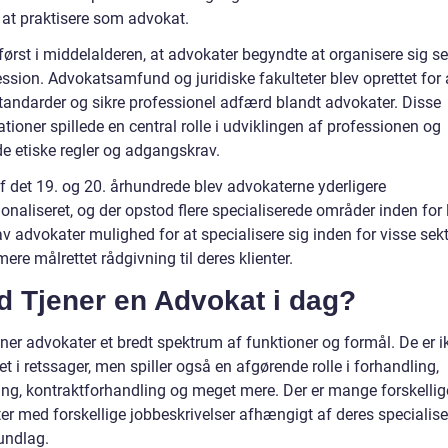
 at praktisere som advokat.
først i middelalderen, at advokater begyndte at organisere sig s
ssion. Advokatsamfund og juridiske fakulteter blev oprettet for 
tandarder og sikre professionel adfærd blandt advokater. Disse
tioner spillede en central rolle i udviklingen af professionen og
de etiske regler og adgangskrav.
af det 19. og 20. århundrede blev advokaterne yderligere
onaliseret, og der opstod flere specialiserede områder inden for 
v advokater mulighed for at specialisere sig inden for visse sek
mere målrettet rådgivning til deres klienter.
d Tjener en Advokat i dag?
ener advokater et bredt spektrum af funktioner og formål. De er 
et i retssager, men spiller også en afgørende rolle i forhandling,
ing, kontraktforhandling og meget mere. Der er mange forskellig
er med forskellige jobbeskrivelser afhængigt af deres specialise
undlag.