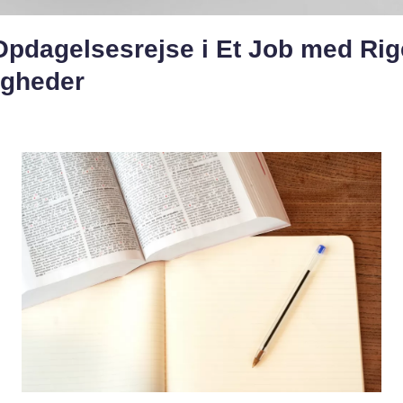
Opdagelsesrejse i Et Job med Rig
igheder