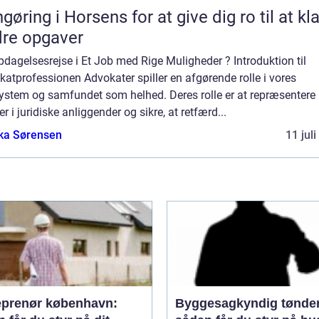
gøring i Horsens for at give dig ro til at kl
re opgaver
dagelsesrejse i Et Job med Rige Muligheder ? Introduktion til
atprofessionen Advokater spiller en afgørende rolle i vores
system og samfundet som helhed. Deres rolle er at repræsentere
r i juridiske anliggender og sikre, at retfærd...
ka Sørensen
11 jul
eprenør københavn:
Byggesagkyndig tønde