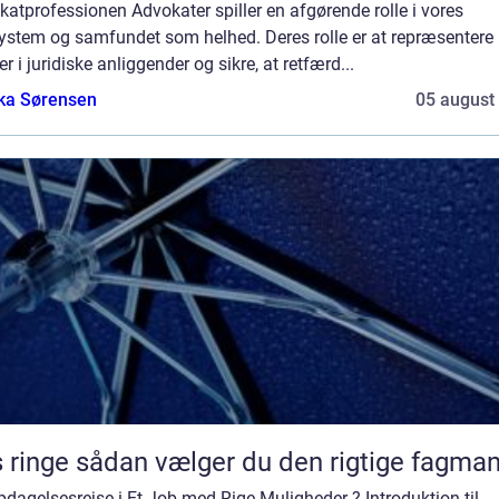
atprofessionen Advokater spiller en afgørende rolle i vores
system og samfundet som helhed. Deres rolle er at repræsentere
r i juridiske anliggender og sikre, at retfærd...
ka Sørensen
05 august
Vvs ringe sådan vælger du den rigtige fagma
dagelsesrejse i Et Job med Rige Muligheder ? Introduktion til