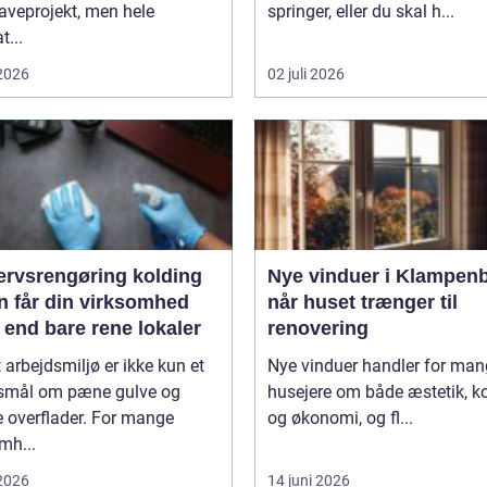
haveprojekt, men hele
springer, eller du skal h...
t...
 2026
02 juli 2026
ervsrengøring kolding
Nye vinduer i Klampen
n får din virksomhed
når huset trænger til
 end bare rene lokaler
renovering
t arbejdsmiljø er ikke kun et
Nye vinduer handler for ma
smål om pæne gulve og
husejere om både æstetik, k
 overflader. For mange
og økonomi, og fl...
mh...
 2026
14 juni 2026