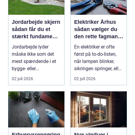
Jordarbejde skjern
Elektriker Århus
sådan får du et
sådan vælger du
stærkt fundament
den rette fagmand
til dit projekt
til opgaven
Jordarbejde lyder
En elektriker er ofte
måske ikke som det
først på to-do-listen,
mest spændende i et
når lampen blinker,
bygge- eller
sikringen springer, eller
haveprojekt, men hele
du skal h...
02 juli 2026
02 juli 2026
resultat...
Erhvervsrengøring
Nye vinduer i