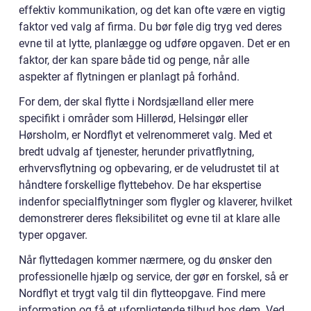
effektiv kommunikation, og det kan ofte være en vigtig
faktor ved valg af firma. Du bør føle dig tryg ved deres
evne til at lytte, planlægge og udføre opgaven. Det er en
faktor, der kan spare både tid og penge, når alle
aspekter af flytningen er planlagt på forhånd.
For dem, der skal flytte i Nordsjælland eller mere
specifikt i områder som Hillerød, Helsingør eller
Hørsholm, er Nordflyt et velrenommeret valg. Med et
bredt udvalg af tjenester, herunder privatflytning,
erhvervsflytning og opbevaring, er de veludrustet til at
håndtere forskellige flyttebehov. De har ekspertise
indenfor specialflytninger som flygler og klaverer, hvilket
demonstrerer deres fleksibilitet og evne til at klare alle
typer opgaver.
Når flyttedagen kommer nærmere, og du ønsker den
professionelle hjælp og service, der gør en forskel, så er
Nordflyt et trygt valg til din flytteopgave. Find mere
information og få et uforpligtende tilbud hos dem. Ved