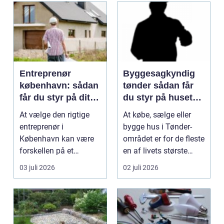
Entreprenør
Byggesagkyndig
københavn: sådan
tønder sådan får
får du styr på dit
du styr på husets
byggeprojekt
tilstand
At vælge den rigtige
At købe, sælge eller
entreprenør i
bygge hus i Tønder-
København kan være
området er for de fleste
forskellen på et
en af livets største
byggeprojekt, der
beslutninger. ...
03 juli 2026
02 juli 2026
glider, og ...