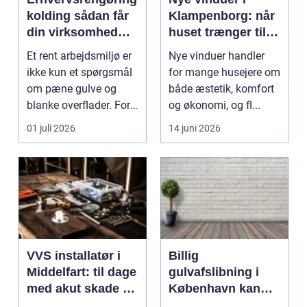
kolding sådan får
Klampenborg: når
din virksomhed
huset trænger til
mere end bare
renovering
Et rent arbejdsmiljø er
Nye vinduer handler
rene lokaler
ikke kun et spørgsmål
for mange husejere om
om pæne gulve og
både æstetik, komfort
blanke overflader. For
og økonomi, og fl...
mange virksomh...
01 juli 2026
14 juni 2026
VVS installatør i
Billig
Middelfart: til dage
gulvafslibning i
med akut skade og
København kan
almindelig service
være vejen til