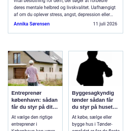
vital beslutning for dem, der søger at forbedre
deres mentale helbred og livskvalitet. Uafhængigt
af om du oplever stress, angst, depression eller
livskriser, kan professionel ter...
Annika Sørensen
11 juli 2026
Entreprenør
Byggesagkyndig
københavn: sådan
tønder sådan får
får du styr på dit
du styr på husets
byggeprojekt
tilstand
At vælge den rigtige
At købe, sælge eller
entreprenør i
bygge hus i Tønder-