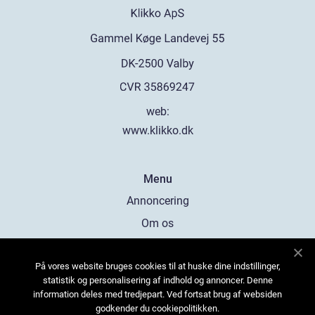
web:
www.klikko.dk
Menu
Annoncering
Om os
Cookies
På vores website bruges cookies til at huske dine indstillinger,
Kontakt os
statistik og personalisering af indhold og annoncer. Denne
Sitemap
information deles med tredjepart. Ved fortsat brug af websiden
godkender du cookiepolitikken.