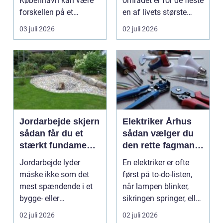
København kan være
området er for de fleste
forskellen på et
en af livets største
byggeprojekt, der
beslutninger. ...
03 juli 2026
02 juli 2026
glider, og ...
Jordarbejde skjern
Elektriker Århus
sådan får du et
sådan vælger du
stærkt fundament
den rette fagmand
til dit projekt
til opgaven
Jordarbejde lyder
En elektriker er ofte
måske ikke som det
først på to-do-listen,
mest spændende i et
når lampen blinker,
bygge- eller
sikringen springer, eller
haveprojekt, men hele
du skal h...
02 juli 2026
02 juli 2026
resultat...