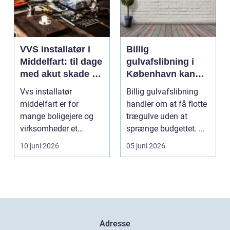
VVS installatør i
Billig
Middelfart: til dage
gulvafslibning i
med akut skade og
København kan
almindelig service
være vejen til
Vvs installatør
Billig gulvafslibning
flottere gulve
middelfart er for
handler om at få flotte
mange boligejere og
trægulve uden at
virksomheder et
sprænge budgettet. ...
søgeord, der duk...
10 juni 2026
05 juni 2026
Adresse