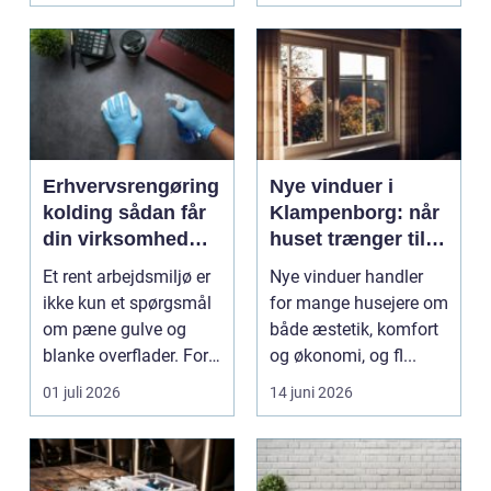
Erhvervsrengøring
Nye vinduer i
kolding sådan får
Klampenborg: når
din virksomhed
huset trænger til
mere end bare
renovering
Et rent arbejdsmiljø er
Nye vinduer handler
rene lokaler
ikke kun et spørgsmål
for mange husejere om
om pæne gulve og
både æstetik, komfort
blanke overflader. For
og økonomi, og fl...
mange virksomh...
01 juli 2026
14 juni 2026