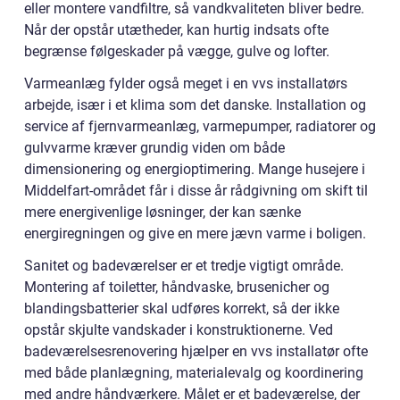
eller montere vandfiltre, så vandkvaliteten bliver bedre.
Når der opstår utætheder, kan hurtig indsats ofte
begrænse følgeskader på vægge, gulve og lofter.
Varmeanlæg fylder også meget i en vvs installatørs
arbejde, især i et klima som det danske. Installation og
service af fjernvarmeanlæg, varmepumper, radiatorer og
gulvvarme kræver grundig viden om både
dimensionering og energioptimering. Mange husejere i
Middelfart-området får i disse år rådgivning om skift til
mere energivenlige løsninger, der kan sænke
energiregningen og give en mere jævn varme i boligen.
Sanitet og badeværelser er et tredje vigtigt område.
Montering af toiletter, håndvaske, brusenicher og
blandingsbatterier skal udføres korrekt, så der ikke
opstår skjulte vandskader i konstruktionerne. Ved
badeværelsesrenovering hjælper en vvs installatør ofte
med både planlægning, materialevalg og koordinering
med andre håndværkere. Målet er et badeværelse, der