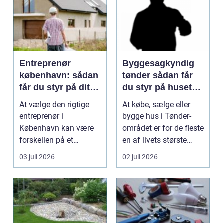
Entreprenør
Byggesagkyndig
københavn: sådan
tønder sådan får
får du styr på dit
du styr på husets
byggeprojekt
tilstand
At vælge den rigtige
At købe, sælge eller
entreprenør i
bygge hus i Tønder-
København kan være
området er for de fleste
forskellen på et
en af livets største
byggeprojekt, der
beslutninger. ...
03 juli 2026
02 juli 2026
glider, og ...