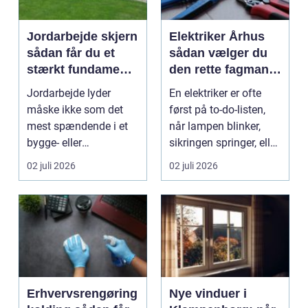
Jordarbejde skjern
Elektriker Århus
sådan får du et
sådan vælger du
stærkt fundament
den rette fagmand
til dit projekt
til opgaven
Jordarbejde lyder
En elektriker er ofte
måske ikke som det
først på to-do-listen,
mest spændende i et
når lampen blinker,
bygge- eller
sikringen springer, eller
haveprojekt, men hele
du skal h...
02 juli 2026
02 juli 2026
resultat...
Erhvervsrengøring
Nye vinduer i