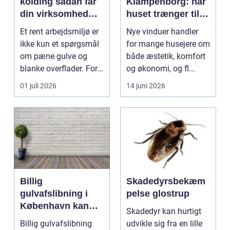
kolding sådan får
Klampenborg: når
din virksomhed
huset trænger til
mere end bare
renovering
Et rent arbejdsmiljø er
Nye vinduer handler
rene lokaler
ikke kun et spørgsmål
for mange husejere om
om pæne gulve og
både æstetik, komfort
blanke overflader. For
og økonomi, og fl...
mange virksomh...
01 juli 2026
14 juni 2026
Billig
Skadedyrsbekæm
gulvafslibning i
pelse glostrup
København kan
Skadedyr kan hurtigt
være vejen til
Billig gulvafslibning
udvikle sig fra en lille