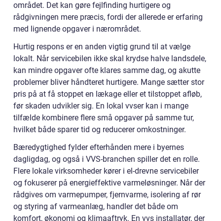
området. Det kan gøre fejlfinding hurtigere og
rådgivningen mere præcis, fordi der allerede er erfaring
med lignende opgaver i nærområdet.
Hurtig respons er en anden vigtig grund til at vælge
lokalt. Når servicebilen ikke skal krydse halve landsdele,
kan mindre opgaver ofte klares samme dag, og akutte
problemer bliver håndteret hurtigere. Mange sætter stor
pris på at få stoppet en lækage eller et tilstoppet afløb,
før skaden udvikler sig. En lokal vvser kan i mange
tilfælde kombinere flere små opgaver på samme tur,
hvilket både sparer tid og reducerer omkostninger.
Bæredygtighed fylder efterhånden mere i byernes
dagligdag, og også i VVS-branchen spiller det en rolle.
Flere lokale virksomheder kører i el-drevne servicebiler
og fokuserer på energieffektive varmeløsninger. Når der
rådgives om varmepumper, fjernvarme, isolering af rør
og styring af varmeanlæg, handler det både om
komfort, økonomi og klimaaftryk. En vvs installatør, der