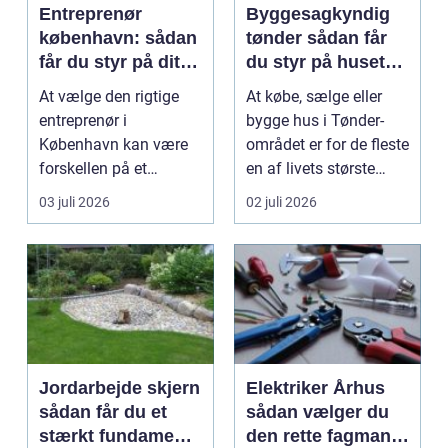
Entreprenør
Byggesagkyndig
københavn: sådan
tønder sådan får
får du styr på dit
du styr på husets
byggeprojekt
tilstand
At vælge den rigtige
At købe, sælge eller
entreprenør i
bygge hus i Tønder-
København kan være
området er for de fleste
forskellen på et
en af livets største
byggeprojekt, der
beslutninger. ...
03 juli 2026
02 juli 2026
glider, og ...
Jordarbejde skjern
Elektriker Århus
sådan får du et
sådan vælger du
stærkt fundament
den rette fagmand