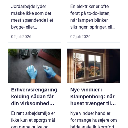
til dit projekt
til opgaven
Jordarbejde lyder
En elektriker er ofte
måske ikke som det
først på to-do-listen,
mest spændende i et
når lampen blinker,
bygge- eller
sikringen springer, eller
haveprojekt, men hele
du skal h...
02 juli 2026
02 juli 2026
resultat...
Erhvervsrengøring
Nye vinduer i
kolding sådan får
Klampenborg: når
din virksomhed
huset trænger til
mere end bare
renovering
Et rent arbejdsmiljø er
Nye vinduer handler
rene lokaler
ikke kun et spørgsmål
for mange husejere om
om pæne gulve og
både æstetik, komfort