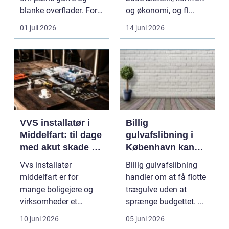
blanke overflader. For
og økonomi, og fl...
mange virksomh...
01 juli 2026
14 juni 2026
VVS installatør i
Billig
Middelfart: til dage
gulvafslibning i
med akut skade og
København kan
almindelig service
være vejen til
Vvs installatør
Billig gulvafslibning
flottere gulve
middelfart er for
handler om at få flotte
mange boligejere og
trægulve uden at
virksomheder et
sprænge budgettet. ...
søgeord, der duk...
10 juni 2026
05 juni 2026