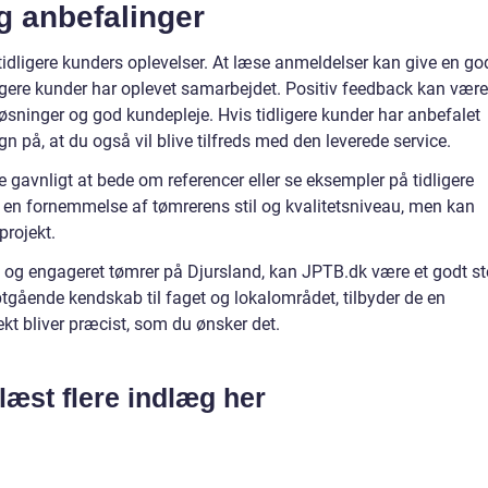
g anbefalinger
 tidligere kunders oplevelser. At læse anmeldelser kan give en go
ligere kunder har oplevet samarbejdet. Positiv feedback kan være
 løsninger og god kundepleje. Hvis tidligere kunder har anbefalet
n på, at du også vil blive tilfreds med den leverede service.
 gavnligt at bede om referencer eller se eksempler på tidligere
un en fornemmelse af tømrerens stil og kvalitetsniveau, men kan
 projekt.
t og engageret tømrer på Djursland, kan JPTB.dk være et godt s
ybtgående kendskab til faget og lokalområdet, tilbyder de en
ojekt bliver præcist, som du ønsker det.
læst flere indlæg her