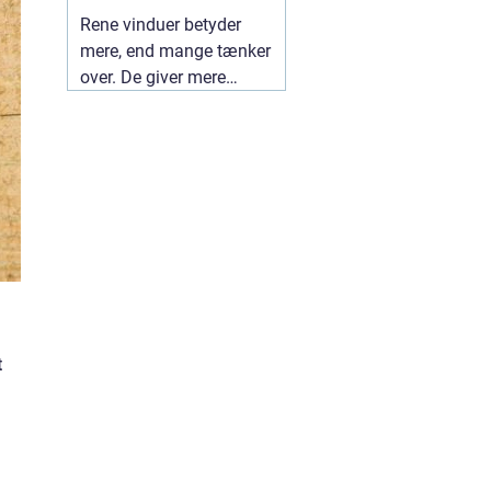
ruder året rundt
Rene vinduer betyder
mere, end mange tænker
over. De giver mere
dagslys, et lettere
indeklima og et pænere
udtryk udefra. I en by
som Herning, hvor både
vind og trafik kan sætte
sine spor på ruderne, kan
en professionel
01 juli
2026
t