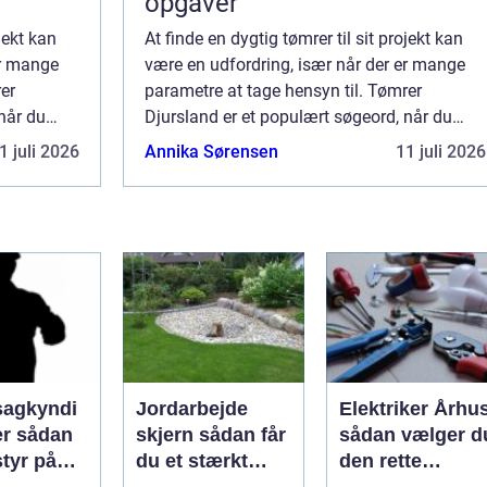
opgaver
jekt kan
At finde en dygtig tømrer til sit projekt kan
er mange
være en udfordring, især når der er mange
er
parametre at tage hensyn til. Tømrer
når du
Djursland er et populært søgeord, når du
leder efter kvalificerede hå...
1 juli 2026
Annika Sørensen
11 juli 2026
agkyndi
Jordarbejde
Elektriker Århu
dan
skjern sådan får
sådan vælger d
styr på
du et stærkt
den rette
tilstand
fundament til dit
fagmand til