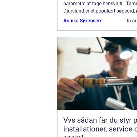
parametre at tage hensyn til. Tømr
Djursland er et populært søgeord, 
leder efter kvalificerede hå...
Annika Sørensen
05 a
Vvs sådan får du styr på
installationer, service 