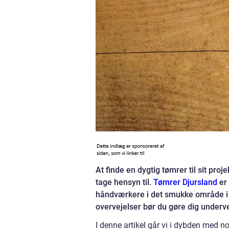
At finde en dygtig tømrer til sit pr
tage hensyn til.
Tømrer Djursland
er 
håndværkere i det smukke område i Ø
overvejelser bør du gøre dig underv
I denne artikel går vi i dybden med no