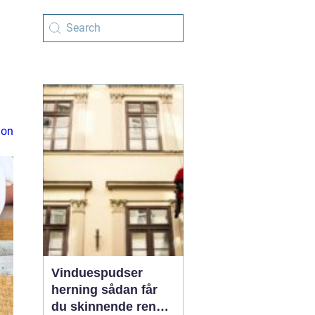
ion
Vinduespudser
herning sådan får
du skinnende rene