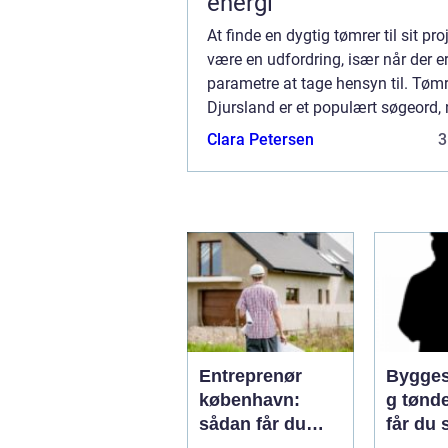
energi
At finde en dygtig tømrer til sit pro
være en udfordring, især når der 
parametre at tage hensyn til. Tømr
Djursland er et populært søgeord, 
leder efter kvalificerede hå...
Clara Petersen
3
Entreprenør
Bygges
københavn:
g tønder så
sådan får du
får du 
styr på dit
husets 