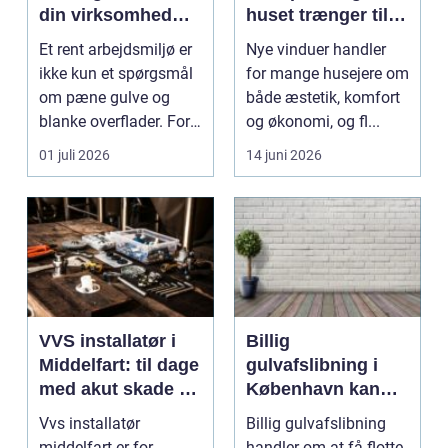
din virksomhed
huset trænger til
mere end bare
renovering
Et rent arbejdsmiljø er
Nye vinduer handler
rene lokaler
ikke kun et spørgsmål
for mange husejere om
om pæne gulve og
både æstetik, komfort
blanke overflader. For
og økonomi, og fl...
mange virksomh...
01 juli 2026
14 juni 2026
VVS installatør i
Billig
Middelfart: til dage
gulvafslibning i
med akut skade og
København kan
almindelig service
være vejen til
Vvs installatør
Billig gulvafslibning
flottere gulve
middelfart er for
handler om at få flotte