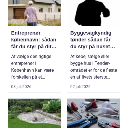
Entreprenør
Byggesagkyndig
københavn: sådan
tønder sådan får
får du styr på dit
du styr på husets
byggeprojekt
tilstand
At vælge den rigtige
At købe, sælge eller
entreprenør i
bygge hus i Tønder-
København kan være
området er for de fleste
forskellen på et
en af livets største
byggeprojekt, der
beslutninger. ...
03 juli 2026
02 juli 2026
glider, og ...