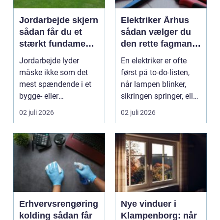
Jordarbejde skjern
Elektriker Århus
sådan får du et
sådan vælger du
stærkt fundament
den rette fagmand
til dit projekt
til opgaven
Jordarbejde lyder
En elektriker er ofte
måske ikke som det
først på to-do-listen,
mest spændende i et
når lampen blinker,
bygge- eller
sikringen springer, eller
haveprojekt, men hele
du skal h...
02 juli 2026
02 juli 2026
resultat...
Erhvervsrengøring
Nye vinduer i
kolding sådan får
Klampenborg: når