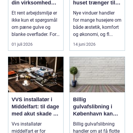
din virksomhed
huset trænger til
mere end bare
renovering
Et rent arbejdsmiljø er
Nye vinduer handler
rene lokaler
ikke kun et spørgsmål
for mange husejere om
om pæne gulve og
både æstetik, komfort
blanke overflader. For
og økonomi, og fl...
mange virksomh...
01 juli 2026
14 juni 2026
VVS installatør i
Billig
Middelfart: til dage
gulvafslibning i
med akut skade og
København kan
almindelig service
være vejen til
Vvs installatør
Billig gulvafslibning
flottere gulve
middelfart er for
handler om at få flotte