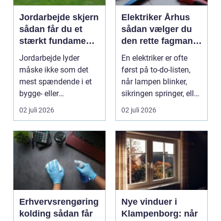
Jordarbejde skjern
Elektriker Århus
sådan får du et
sådan vælger du
stærkt fundament
den rette fagmand
til dit projekt
til opgaven
Jordarbejde lyder
En elektriker er ofte
måske ikke som det
først på to-do-listen,
mest spændende i et
når lampen blinker,
bygge- eller
sikringen springer, eller
haveprojekt, men hele
du skal h...
02 juli 2026
02 juli 2026
resultat...
Erhvervsrengøring
Nye vinduer i
kolding sådan får
Klampenborg: når