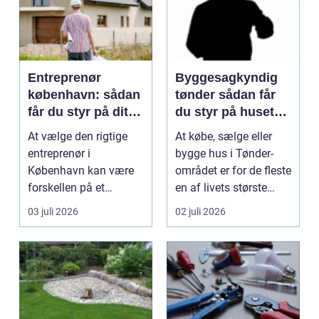
Entreprenør
Byggesagkyndig
københavn: sådan
tønder sådan får
får du styr på dit
du styr på husets
byggeprojekt
tilstand
At vælge den rigtige
At købe, sælge eller
entreprenør i
bygge hus i Tønder-
København kan være
området er for de fleste
forskellen på et
en af livets største
byggeprojekt, der
beslutninger. ...
03 juli 2026
02 juli 2026
glider, og ...