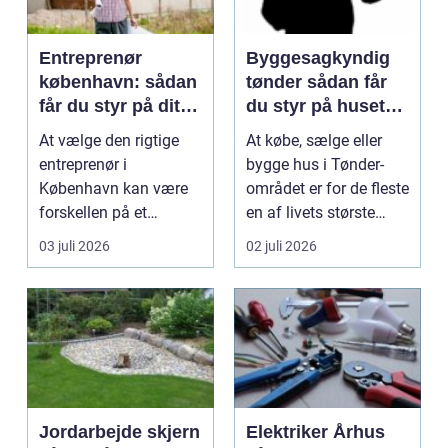
Entreprenør
Byggesagkyndig
københavn: sådan
tønder sådan får
får du styr på dit
du styr på husets
byggeprojekt
tilstand
At vælge den rigtige
At købe, sælge eller
entreprenør i
bygge hus i Tønder-
København kan være
området er for de fleste
forskellen på et
en af livets største
byggeprojekt, der
beslutninger. ...
03 juli 2026
02 juli 2026
glider, og ...
Jordarbejde skjern
Elektriker Århus