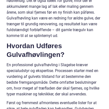
nødvendig. Det er også ideelt for gulve, hvor der er
akkumuleret mange lag af lak eller maling gennem
årene, som skal fjernes før en ny finish kan påføres.
Gulvafhøvling kan være en redning for ældre gulve, der
trænger til grundig renovering, og resultatet kan være
fuldstændigt forbløffende – dit gamle trægulv kan
komme til at se splinternyt ud.
Hvordan Udføres
Gulvafhøvlingen?
En professionel gulvafhøvling i Slagelse kræver
specialudstyr og ekspertise. Processen starter med en
vurdering af gulvets tilstand for at bestemme den
bedste fremgangsmåde. Dette omfatter beslutninger
om, hvor meget af træfladen der skal fjernes, og hvilke
typer maskiner og teknikker, der skal anvendes.
Først og fremmest afmonteres eventuelle lister for at
sikre, at hele gulvfladen kan behandles. Gulvhøvlen