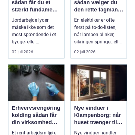
sådan får du et
sådan vælger du
stærkt fundament
den rette fagmand
til dit projekt
til opgaven
Jordarbejde lyder
En elektriker er ofte
måske ikke som det
først på to-do-listen,
mest spændende i et
når lampen blinker,
bygge- eller
sikringen springer, eller
haveprojekt, men hele
du skal h...
02 juli 2026
02 juli 2026
resultat...
Erhvervsrengøring
Nye vinduer i
kolding sådan får
Klampenborg: når
din virksomhed
huset trænger til
mere end bare
renovering
Et rent arbejdsmiljø er
Nye vinduer handler