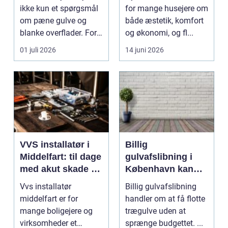
rene lokaler
ikke kun et spørgsmål
for mange husejere om
om pæne gulve og
både æstetik, komfort
blanke overflader. For
og økonomi, og fl...
mange virksomh...
01 juli 2026
14 juni 2026
VVS installatør i
Billig
Middelfart: til dage
gulvafslibning i
med akut skade og
København kan
almindelig service
være vejen til
Vvs installatør
Billig gulvafslibning
flottere gulve
middelfart er for
handler om at få flotte
mange boligejere og
trægulve uden at
virksomheder et
sprænge budgettet. ...