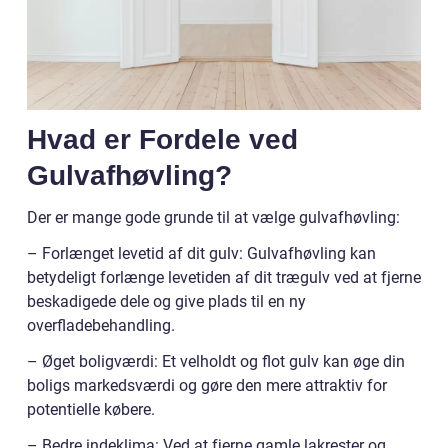
Hvad er Fordele ved
Gulvafhøvling?
Der er mange gode grunde til at vælge gulvafhøvling:
– Forlænget levetid af dit gulv: Gulvafhøvling kan
betydeligt forlænge levetiden af dit trægulv ved at fjerne
beskadigede dele og give plads til en ny
overfladebehandling.
– Øget boligværdi: Et velholdt og flot gulv kan øge din
boligs markedsværdi og gøre den mere attraktiv for
potentielle købere.
– Bedre indeklima: Ved at fjerne gamle lakrester og