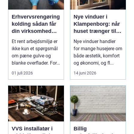
Erhvervsrengøring
Nye vinduer i
kolding sådan får
Klampenborg: når
din virksomhed
huset trænger til
mere end bare
renovering
Et rent arbejdsmiljø er
Nye vinduer handler
rene lokaler
ikke kun et spørgsmål
for mange husejere om
om pæne gulve og
både æstetik, komfort
blanke overflader. For
og økonomi, og fl...
mange virksomh...
01 juli 2026
14 juni 2026
VVS installatør i
Billig