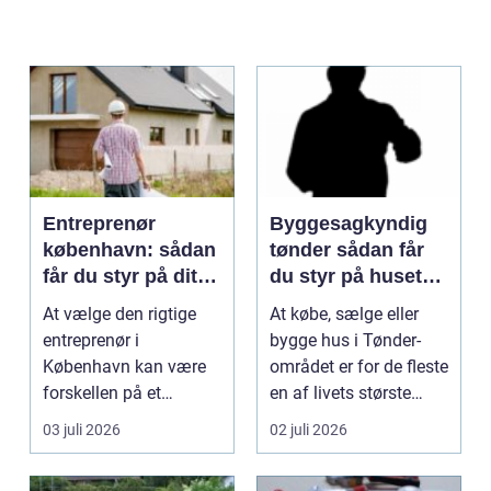
Entreprenør
Byggesagkyndig
københavn: sådan
tønder sådan får
får du styr på dit
du styr på husets
byggeprojekt
tilstand
At vælge den rigtige
At købe, sælge eller
entreprenør i
bygge hus i Tønder-
København kan være
området er for de fleste
forskellen på et
en af livets største
byggeprojekt, der
beslutninger. ...
03 juli 2026
02 juli 2026
glider, og ...