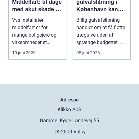
Middelfart: til dage
gulvafslibning i
med akut skade og
København kan
almindelig service
være vejen til
Vvs installatør
Billig gulvafslibning
flottere gulve
middelfart er for
handler om at få flotte
mange boligejere og
trægulve uden at
virksomheder et
sprænge budgettet. ...
søgeord, der duk...
10 juni 2026
05 juni 2026
Adresse