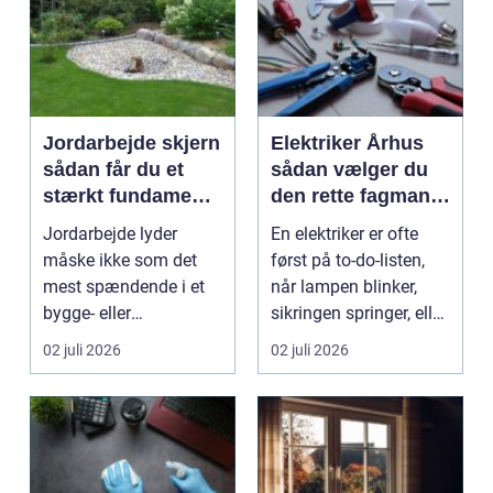
Jordarbejde skjern
Elektriker Århus
sådan får du et
sådan vælger du
stærkt fundament
den rette fagmand
til dit projekt
til opgaven
Jordarbejde lyder
En elektriker er ofte
måske ikke som det
først på to-do-listen,
mest spændende i et
når lampen blinker,
bygge- eller
sikringen springer, eller
haveprojekt, men hele
du skal h...
02 juli 2026
02 juli 2026
resultat...