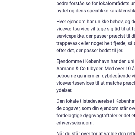
bedre forståelse for lokalområdets u
bydel og dens specifikke karakteristi
Hver ejendom har unikke behov, og det
viceværtservice vil tage sig tid til a
servicepakke, der passer præcist til 
trappevask eller noget helt fjerde, så
efter det, der passer bedst til jer.
Ejendomme i København har den unikk
Aamann & Co tilbyder. Med over 10 års
beboerne gennem en dybdegående vid
viceværtsservices til at matche præcis
ydelser.
Den lokale tilstedeværelse i Københ
de opgaver, som din ejendom står over
fordelagtige døgnvagtaftaler er det et
erhvervsejendom.
Når du står over for at vælge den ret