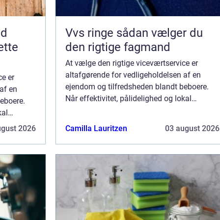
nd
Vvs ringe sådan vælger du
ette
den rigtige fagmand
At vælge den rigtige viceværtservice er
altafgørende for vedligeholdelsen af en
ce er
ejendom og tilfredsheden blandt beboere.
af en
Når effektivitet, pålidelighed og lokal
eboere.
tilstedeværelse spiller kritiske roller, bliver
kal
besl...
, bliver
ugust 2026
Camilla Lauritzen
03 august 2026