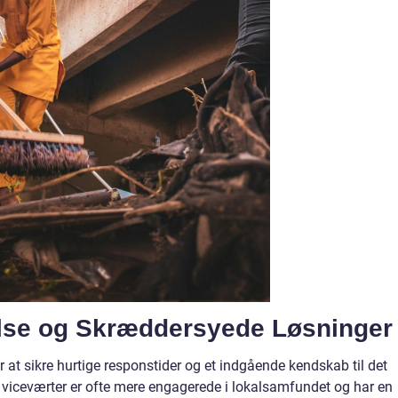
else og Skræddersyede Løsninger
r at sikre hurtige responstider og et indgående kendskab til det
viceværter er ofte mere engagerede i lokalsamfundet og har en