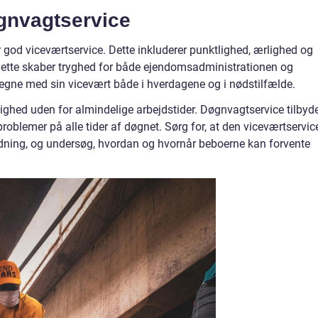
gnvagtservice
r god viceværtservice. Dette inkluderer punktlighed, ærlighed og
 Dette skaber tryghed for både ejendomsadministrationen og
egne med sin vicevært både i hverdagene og i nødstilfælde.
lighed uden for almindelige arbejdstider. Døgnvagtservice tilbyd
roblemer på alle tider af døgnet. Sørg for, at den viceværtservic
rdning, og undersøg, hvordan og hvornår beboerne kan forvente