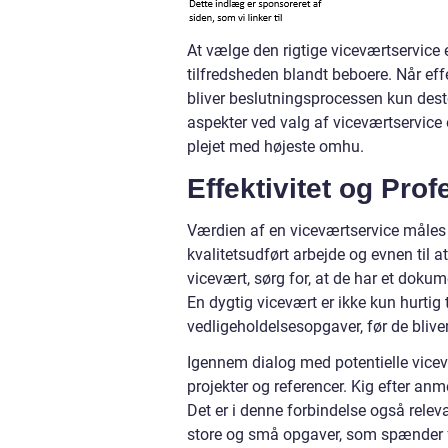
At vælge den rigtige viceværtservice
tilfredsheden blandt beboere. Når effekt
bliver beslutningsprocessen kun desto 
aspekter ved valg af viceværtservice o
plejet med højeste omhu.
Effektivitet og Pro
Værdien af en viceværtservice måles o
kvalitetsudført arbejde og evnen til 
vicevært, sørg for, at de har et dokum
En dygtig vicevært er ikke kun hurtig
vedligeholdelsesopgaver, før de blive
Igennem dialog med potentielle vicevæ
projekter og referencer. Kig efter anm
Det er i denne forbindelse også relev
store og små opgaver, som spænder f