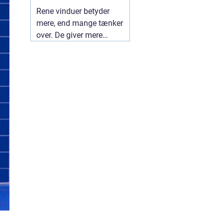
ruder året rundt
Rene vinduer betyder
mere, end mange tænker
over. De giver mere
dagslys, et lettere
indeklima og et pænere
udtryk udefra. I en by
som Herning, hvor både
vind og trafik kan sætte
sine spor på ruderne, kan
en professionel
01 juli
2026