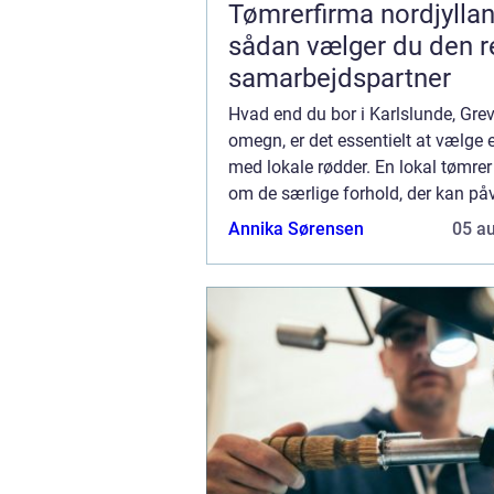
Tømrerfirma nordjylla
sådan vælger du den r
samarbejdspartner
Hvad end du bor i Karlslunde, Grev
omegn, er det essentielt at vælge 
med lokale rødder. En lokal tømrer
om de særlige forhold, der kan påv
byggeri i området, som for eksem
Annika Sørensen
05 a
vejrforhold, bygningsreglementer 
material...