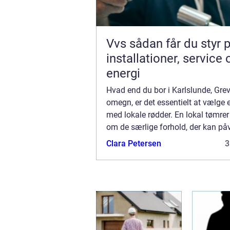
Vvs sådan får du styr på
installationer, service 
energi
Hvad end du bor i Karlslunde, Grev
omegn, er det essentielt at vælge 
med lokale rødder. En lokal tømrer
om de særlige forhold, der kan påv
byggeri i området, som for eksem
Clara Petersen
3
vejrforhold, bygningsreglementer 
material...