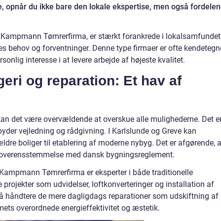
e, opnår du ikke bare den lokale ekspertise, men også fordele
 Kampmann Tømrerfirma, er stærkt forankrede i lokalsamfundet
nes behov og forventninger. Denne type firmaer er ofte kendetegn
onlig interesse i at levere arbejde af højeste kvalitet.
ri og reparation: Et hav af
 kan det være overvældende at overskue alle mulighederne. Det e
lbyder vejledning og rådgivning. I Karlslunde og Greve kan
ældre boliger til etablering af moderne nybyg. Det er afgørende, a
i overensstemmelse med dansk bygningsreglement.
Kampmann Tømrerfirma er eksperter i både traditionelle
rojekter som udvidelser, loftkonverteringer og installation af
så håndtere de mere dagligdags reparationer som udskiftning af
mmets overordnede energieffektivitet og æstetik.