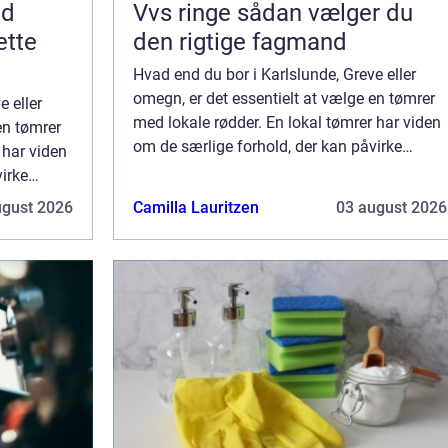
nd
Vvs ringe sådan vælger du
ette
den rigtige fagmand
Hvad end du bor i Karlslunde, Greve eller
omegn, er det essentielt at vælge en tømrer
e eller
med lokale rødder. En lokal tømrer har viden
en tømrer
om de særlige forhold, der kan påvirke
 har viden
byggeri i området, som for eksempel
irke
vejrforhold, bygningsreglementer og
pel
ugust 2026
Camilla Lauritzen
03 august 2026
material...
og