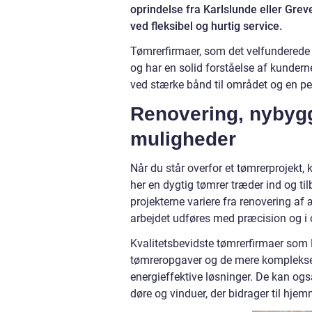
oprindelse fra Karlslunde eller Grev
ved fleksibel og hurtig service.
Tømrerfirmaer, som det velfunderede
og har en solid forståelse af kunder
ved stærke bånd til området og en pers
Renovering, nybygge
muligheder
Når du står overfor et tømrerprojekt,
her en dygtig tømrer træder ind og ti
projekterne variere fra renovering af 
arbejdet udføres med præcision og 
Kvalitetsbevidste tømrerfirmaer som 
tømreropgaver og de mere komplekse p
energieffektive løsninger. De kan og
døre og vinduer, der bidrager til hje