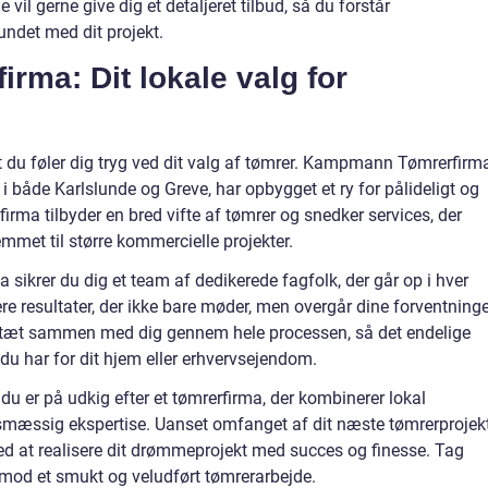
vil gerne give dig et detaljeret tilbud, så du forstår
ndet med dit projekt.
ma: Dit lokale valg for
, at du føler dig tryg ved dit valg af tømrer. Kampmann Tømrerfirm
r i både Karlslunde og Greve, har opbygget et ry for pålideligt og
firma tilbyder en bred vifte af tømrer og snedker services, der
emmet til større kommercielle projekter.
krer du dig et team af dedikerede fagfolk, der går op i hver
ere resultater, der ikke bare møder, men overgår dine forventninge
er tæt sammen med dig gennem hele processen, så det endelige
, du har for dit hjem eller erhvervsejendom.
er på udkig efter et tømrerfirma, der kombinerer lokal
æssig ekspertise. Uanset omfanget af dit næste tømrerprojekt
at realisere dit drømmeprojekt med succes og finesse. Tag
t mod et smukt og veludført tømrerarbejde.