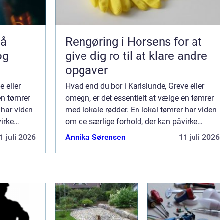
Rengøring i Horsens for at
og
give dig ro til at klare andre
opgaver
e eller
Hvad end du bor i Karlslunde, Greve eller
en tømrer
omegn, er det essentielt at vælge en tømrer
 har viden
med lokale rødder. En lokal tømrer har viden
irke
om de særlige forhold, der kan påvirke
pel
byggeri i området, som for eksempel
1 juli 2026
Annika Sørensen
11 juli 2026
og
vejrforhold, bygningsreglementer og
material...