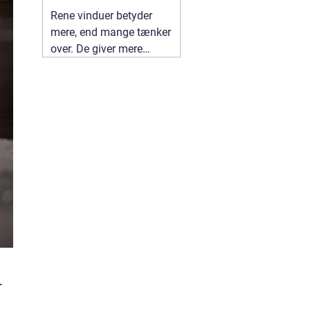
ruder året rundt
Rene vinduer betyder
mere, end mange tænker
over. De giver mere
dagslys, et lettere
indeklima og et pænere
udtryk udefra. I en by
som Herning, hvor både
vind og trafik kan sætte
sine spor på ruderne, kan
en professionel
01 juli
2026
r