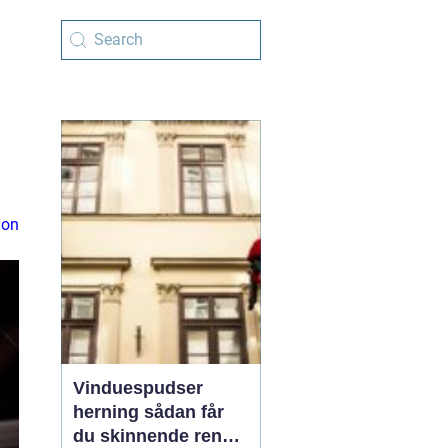
ion
Vinduespudser
herning sådan får
du skinnende rene