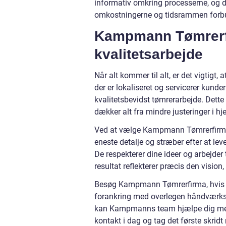
informativ omkring processerne, og de 
omkostningerne og tidsrammen forbu
Kampmann Tømrerfir
kvalitetsarbejde
Når alt kommer til alt, er det vigtigt
der er lokaliseret og servicerer kunde
kvalitetsbevidst tømrerarbejde. Dette 
dækker alt fra mindre justeringer i hj
Ved at vælge Kampmann Tømrerfirma si
eneste detalje og stræber efter at lev
De respekterer dine ideer og arbejd
resultat reflekterer præcis den vision
Besøg Kampmann Tømrerfirma, hvis du 
forankring med overlegen håndværksm
kan Kampmanns team hjælpe dig med 
kontakt i dag og tag det første skrid