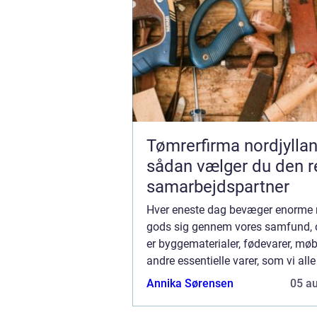
Tømrerfirma nordjylla
sådan vælger du den r
samarbejdspartner
Hver eneste dag bevæger enorm
gods sig gennem vores samfund, 
er byggematerialer, fødevarer, møbl
andre essentielle varer, som vi all
for i vores dagligdag. Denne omfa
Annika Sørensen
05 a
logistis...