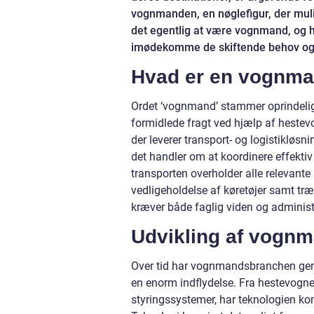
vognmanden, en nøglefigur, der muli
det egentlig at være vognmand, og hv
imødekomme de skiftende behov og 
Hvad er en vognm
Ordet ‘vognmand’ stammer oprindeligt
formidlede fragt ved hjælp af heste
der leverer transport- og logistikløsni
det handler om at koordinere effektiv
transporten overholder alle relevant
vedligeholdelse af køretøjer samt træn
kræver både faglig viden og administ
Udvikling af vogn
Over tid har vognmandsbranchen genn
en enorm indflydelse. Fra hestevogne t
styringssystemer, har teknologien ko