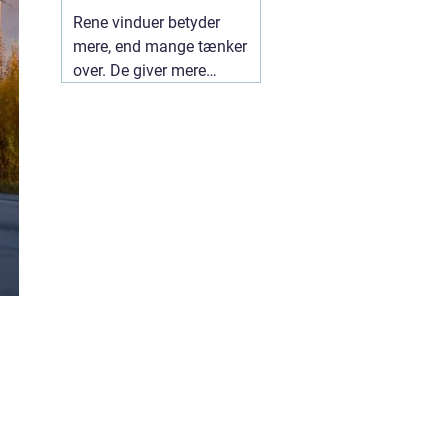
ruder året rundt
Rene vinduer betyder
mere, end mange tænker
over. De giver mere
dagslys, et lettere
indeklima og et pænere
udtryk udefra. I en by
som Herning, hvor både
vind og trafik kan sætte
sine spor på ruderne, kan
en professionel
01 juli
2026