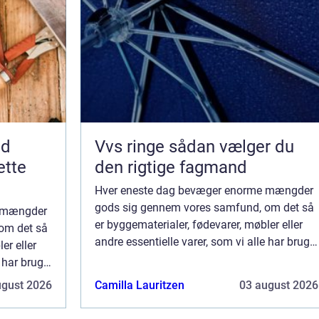
nd
Vvs ringe sådan vælger du
ette
den rigtige fagmand
Hver eneste dag bevæger enorme mængder
gods sig gennem vores samfund, om det så
e mængder
er byggematerialer, fødevarer, møbler eller
om det så
andre essentielle varer, som vi alle har brug
er eller
for i vores dagligdag. Denne omfattende
e har brug
logistis...
ttende
ugust 2026
Camilla Lauritzen
03 august 2026