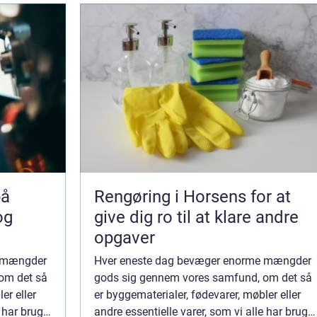
Rengøring i Horsens for at
og
give dig ro til at klare andre
opgaver
e mængder
Hver eneste dag bevæger enorme mængder
om det så
gods sig gennem vores samfund, om det så
er eller
er byggematerialer, fødevarer, møbler eller
e har brug
andre essentielle varer, som vi alle har brug