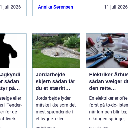
ttende
for i vores dagligdag. Denne omfattende
1 juli 2026
Annika Sørensen
11 juli 2026
logistis...
agkyndi
Jordarbejde
Elektriker Århu
dan
skjern sådan får
sådan vælger d
styr på
du et stærkt
den rette
tilstand
fundament til dit
fagmand til
sælge eller
Jordarbejde lyder
En elektriker er ofte
projekt
opgaven
s i Tønder-
måske ikke som det
først på to-do-listen
er for de
mest spændende i
når lampen blinker,
 af livets
et bygge- eller
sikringen springer,
eslutninger.
haveprojekt, men
eller du skal h...