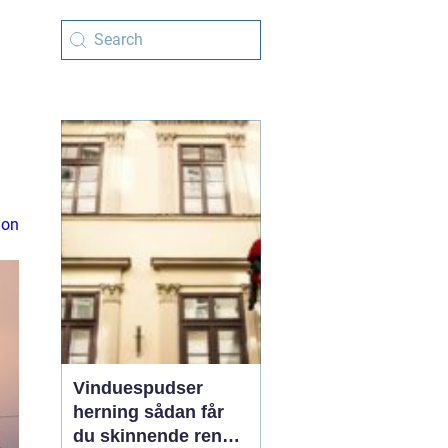
ion
Vinduespudser
herning sådan får
du skinnende rene