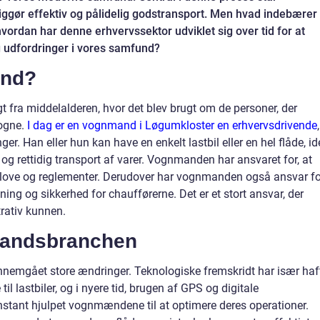
ggør effektiv og pålidelig godstransport. Men hvad indebærer
ordan har denne erhvervssektor udviklet sig over tid for at
udfordringer i vores samfund?
and?
 fra middelalderen, hvor det blev brugt om de personer, der
vogne.
I dag er en vognmand i Løgumkloster en erhvervsdrivende
,
nger. Han eller hun kan have en enkelt lastbil eller en hel flåde, id
 og rettidig transport af varer. Vognmanden har ansvaret for, at
e love og reglementer. Derudover har vognmanden også ansvar fo
ing og sikkerhed for chaufførerne. Det er et stort ansvar, der
rativ kunnen.
mandsbranchen
emgået store ændringer. Teknologiske fremskridt har især haf
il lastbiler, og i nyere tid, brugen af GPS og digitale
nstant hjulpet vognmændene til at optimere deres operationer.