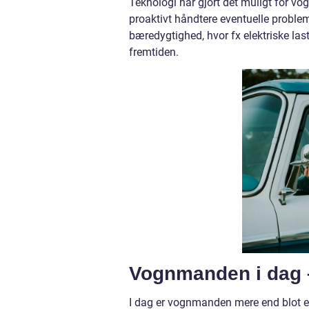
Teknologi har gjort det muligt for vo
proaktivt håndtere eventuelle prob
bæredygtighed, hvor fx elektriske last
fremtiden.
Vognmanden i dag –
I dag er vognmanden mere end blot en 