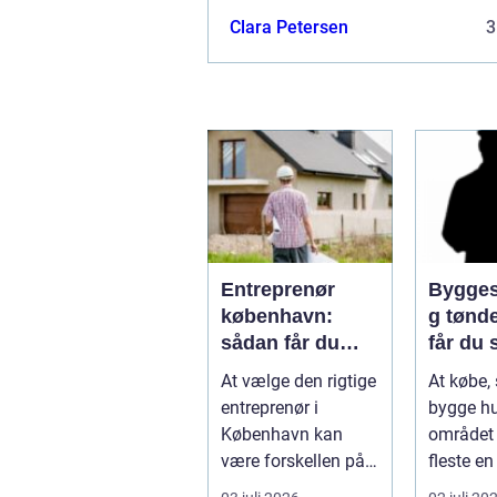
for i vores dagligdag. Denne omfa
Clara Petersen
3
logistis...
Entreprenør
Bygges
københavn:
g tønder så
sådan får du
får du 
styr på dit
husets 
At vælge den rigtige
At købe, 
byggeprojekt
entreprenør i
bygge hu
København kan
området 
være forskellen på
fleste en
et byggeprojekt, der
største b