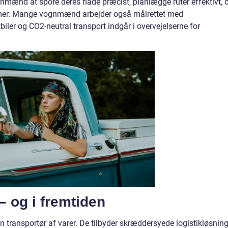
gnmænd at spore deres flåde præcist, planlægge ruter effektivt, 
lemer. Mange vognmænd arbejder også målrettet med
biler og CO2-neutral transport indgår i overvejelserne for
 og i fremtiden
transportør af varer. De tilbyder skræddersyede logistikløsning